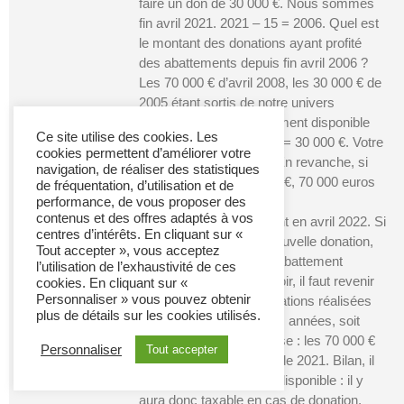
faire un don de 30 000 €. Nous sommes
fin avril 2021. 2021 – 15 = 2006. Quel est
le montant des donations ayant profité
des abattements depuis fin avril 2006 ?
Les 70 000 € d’avril 2008, les 30 000 € de
2005 étant sortis de notre univers
temporel ! Donc l’abattement disponible
Ce site utilise des cookies. Les
est de 100 000 – 70 000 = 30 000 €. Votre
cookies permettent d’améliorer votre
donation est exonérée. En revanche, si
navigation, de réaliser des statistiques
elle avait été de 100 000 €, 70 000 euros
de fréquentation, d’utilisation et de
auraient été taxés.
performance, de vous proposer des
contenus et des offres adaptés à vos
Plaçons-nous maintenant en avril 2022. Si
centres d’intérêts. En cliquant sur «
vous voulez faire une nouvelle donation,
Tout accepter », vous acceptez
quel est le montant de l’abattement
l’utilisation de l’exhaustivité de ces
disponible ? Pour le savoir, il faut revenir
cookies. En cliquant sur «
Personnaliser » vous pouvez obtenir
sur l’ensemble des opérations réalisées
plus de détails sur les cookies utilisés.
au cours de 15 dernières années, soit
après avril 2007. Réponse : les 70 000 €
Personnaliser
Tout accepter
de 2008 et les 30 000 € de 2021. Bilan, il
n’y a plus d’abattement disponible : il y
aura donc taxable en cas de donation.