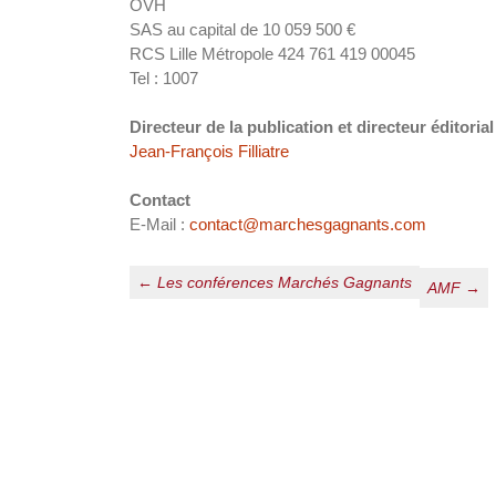
OVH
SAS au capital de 10 059 500 €
RCS Lille Métropole 424 761 419 00045
Tel : 1007
Directeur de la publication et directeur éditorial
Jean-François Filliatre
Contact
E-Mail :
contact@marchesgagnants.com
Navigation
←
Les conférences Marchés Gagnants
AMF
→
des
articles