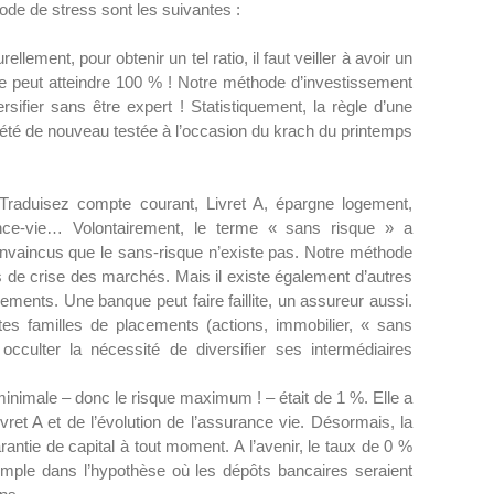
de de stress sont les suivantes :
ellement, pour obtenir un tel ratio, il faut veiller à avoir un
perte peut atteindre 100 % ! Notre méthode d’investissement
sifier sans être expert ! Statistiquement, la règle d’une
 été de nouveau testée à l’occasion du krach du printemps
raduisez compte courant, Livret A, épargne logement,
nce-vie… Volontairement, le terme « sans risque » a
vaincus que le sans-risque n’existe pas. Notre méthode
as de crise des marchés. Mais il existe également d’autres
ments. Une banque peut faire faillite, un assureur aussi.
entes familles de placements (actions, immobilier, « sans
occulter la nécessité de diversifier ses intermédiaires
nimale – donc le risque maximum ! – était de 1 %. Elle a
ret A et de l’évolution de l’assurance vie. Désormais, la
rantie de capital à tout moment. A l’avenir, le taux de 0 %
emple dans l’hypothèse où les dépôts bancaires seraient