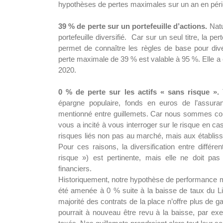
hypothèses de pertes maximales sur un an en pério
39 % de perte sur un portefeuille d’actions.
Natur
portefeuille diversifié. Car sur un seul titre, la 
permet de connaître les règles de base pour diver
perte maximale de 39 % est valable à 95 %. Elle a
2020.
0 % de perte sur les actifs « sans risque ».
T
épargne populaire, fonds en euros de l’assura
mentionné entre guillemets. Car nous sommes con
vous a incité à vous interroger sur le risque en c
risques liés non pas au marché, mais aux établisse
Pour ces raisons, la diversification entre différ
risque ») est pertinente, mais elle ne doit pas 
financiers.
Historiquement, notre hypothèse de performance mi
été amenée à 0 % suite à la baisse de taux du Liv
majorité des contrats de la place n’offre plus de ga
pourrait à nouveau être revu à la baisse, par ex