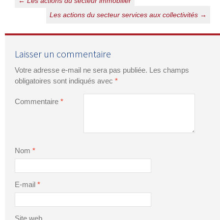
Navigation
←
Les actions du secteur immobilier
des
Les actions du secteur services aux collectivités
→
articles
Laisser un commentaire
Votre adresse e-mail ne sera pas publiée.
Les champs
obligatoires sont indiqués avec
*
Commentaire
*
Nom
*
E-mail
*
Site web