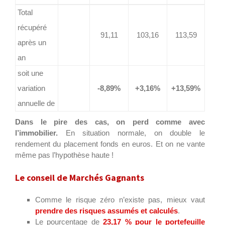
Total
récupéré
91,11
103,16
113,59
après un
an
soit une
variation
-8,89%
+3,16%
+13,59%
annuelle de
Dans le pire des cas, on perd comme avec
l’immobilier.
En situation normale, on double le
rendement du placement fonds en euros. Et on ne vante
même pas l’hypothèse haute !
Le conseil de Marchés Gagnants
Comme le risque zéro n’existe pas, mieux vaut
prendre des risques assumés et calculés
.
Le pourcentage de
23,17 % pour le portefeuille