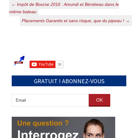
Navigation
←
Impôt de Bourse 2016 : Amundi et Bénéteau dans le
même bateau
des
Placements Garantis et sans risque, que du pipeau !
→
articles
GRATUIT ! ABONNEZ-VOUS
OK